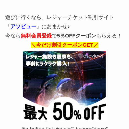
遊びに行くなら、レジャーチケット割引サイト
「
アソビュー
」におまかせ♪
今なら
無料会員登録
で
5％OFFクーポン
もらえる！
＼今だけ割引クーポンGET／
[jin-button-flat visual=”” hover=”down”